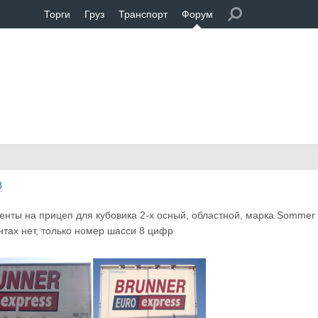
Торги
Груз
Транспорт
Форум
8
нты на прицеп для кубовика 2-х осный, областной, марка Sommer
нтах нет, только номер шасси 8 цифр