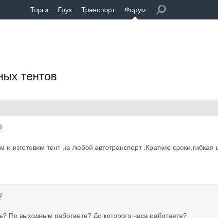
Торги
Груз
Транспорт
Форум
ных тентов
9
 и изготовим тент на любой автотранспорт .Краткие сроки,гибкая 
9
ь? По выходным работаете? До которого часа работаете?