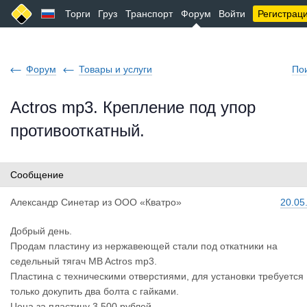
Торги
Груз
Транспорт
Форум
Войти
Регистрац
Форум
Товары и услуги
По
Actros mp3. Крепление под упор
противооткатный.
Сообщение
Александр
Синетар
из
ООО «Кватро»
20.05
Добрый день.
Продам пластину из нержавеющей стали под откатники на
седельный тягач MB Actros mp3.
Пластина c техническими отверстиями, для установки требуется
только докупить два болта с гайками.
Цена за пластину 3 500 рублей.