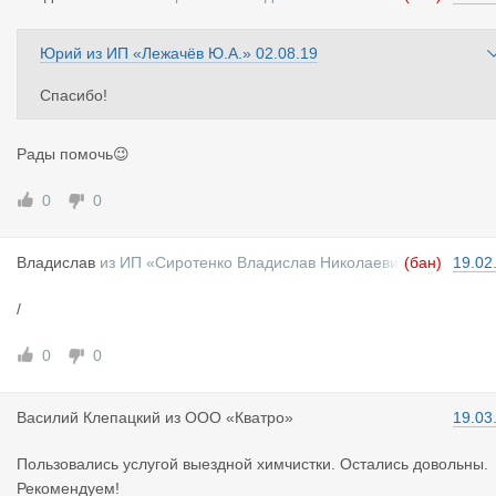
ч»
Юрий
из
ИП «Лежачёв Ю.А.»
02.08.19
Спасибо!
Рады помочь😉
0
0
Владислав
из
ИП «Сиротенко Владислав Николаеви
(бан)
19.02
ч»
/
0
0
Василий Кл
епацкий
из
ООО «Кватро»
19.03
Пользовались услугой выездной химчистки. Остались довольны.
Рекомендуем!