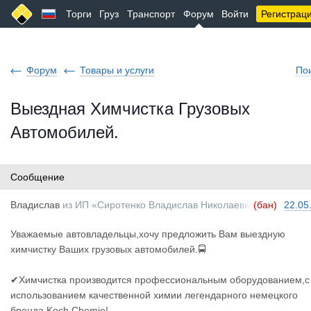
Торги
Груз
Транспорт
Форум
Войти
Регистрац
Форум
Товары и услуги
По
Выездная Химчистка Грузовых
Автомобилей.
Сообщение
Владислав
из
ИП «Сиротенко Владислав Николаеви
(бан)
22.05
ч»
Уважаемые автовладельцы,хочу предложить Вам выездную
химчистку Ваших грузовых автомобилей.🚍
✔Химчистка производится профессиональным оборудованием,с
использованием качественной химии легендарного немецкого
бренда Koch Chemie!