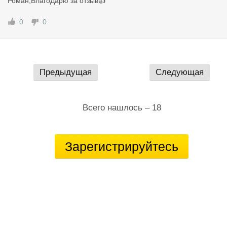
Роман,БлагоДарю за отзыв👍
овне, но для меня было важно чтобы хоть как-то стало чище 
свежее. Когда пришел забирать машину, сказать что я был в в
0
0
сторге, ничего не сказать. Работа выполнена на высшем уров
е, салон как новый!!! Спасибо отдельное Владиславу за отлич
ное общение со своими клиентами. Могу сказать с увереннос
ью, что в наше время есть настоящие профессионалы своего
Предыдущая
Следующая
дела. Обращайтесь.Останетесь довольны результатом.
Всего нашлось – 18
Зарегистрируйтесь