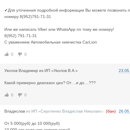
✔Для уточнения подробной информации Вы можете позвонить 
номеру 8(952)791-71-31
Или же написать Viber или WhatsApp по тому же номеру!
8(952) 791-71-31
С уважением Автомобильная химчистка CarLion
0
0
Уколов Вла
димир
из
ИП «Уколов В.А.»
23.05
Какой примерно диапазон цен? От ...и до....???
0
0
Владислав
из
ИП «Сиротенко Владислав Николаеви
(бан)
26.05
ч»
От 5 000(руб) до 10 000(руб)
10 000 это если уже совсем сарай.