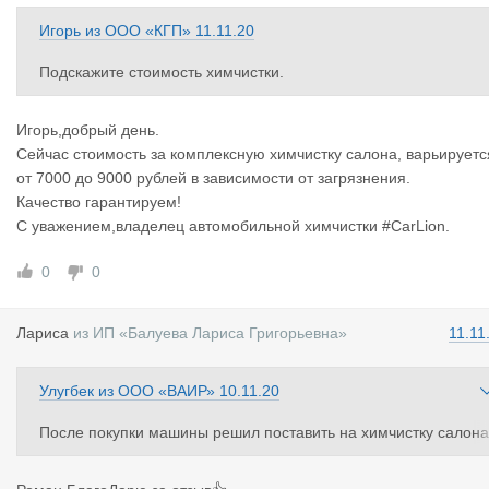
Игорь
из
ООО «КГП»
11.11.20
Подскажите стоимость химчистки.
Игорь,добрый день.
Сейчас стоимость за комплексную химчистку салона, варьируетс
от 7000 до 9000 рублей в зависимости от загрязнения.
Качество гарантируем!
С уважением,владелец автомобильной химчистки #CarLion.
0
0
Лариса
из
ИП «Балуева Лариса Григорьевна»
11.11
Улугбек
из
ООО «ВАИР»
10.11.20
После покупки машины решил поставить на химчистку салона
так как салон был просто в ужасном состоянии. Обратился к 
ладиславу, ожидал что чистка будет на удовлетворительном у