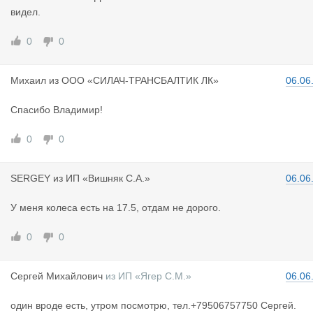
видел.
0
0
Михаил
из
ООО «СИЛАЧ-ТРАНСБАЛТИК ЛК»
06.06
Спасибо Владимир!
0
0
SERGEY
из
ИП «Вишняк С.А.»
06.06
У меня колеса есть на 17.5, отдам не дорого.
0
0
Сергей Мих
айлович
из
ИП «Ягер С.М.»
06.06
один вроде есть, утром посмотрю, тел.+79506757750 Сергей.