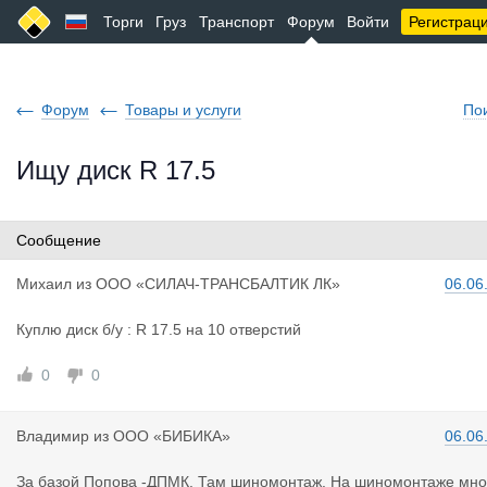
Торги
Груз
Транспорт
Форум
Войти
Регистрац
Форум
Товары и услуги
По
Ищу диск R 17.5
Сообщение
Михаил
из
ООО «СИЛАЧ-ТРАНСБАЛТИК ЛК»
06.06
Куплю диск б/у : R 17.5 на 10 отверстий
0
0
Владимир
из
ООО «БИБИКА»
06.06
За базой Попова -ДПМК. Там шиномонтаж. На шиномонтаже мно