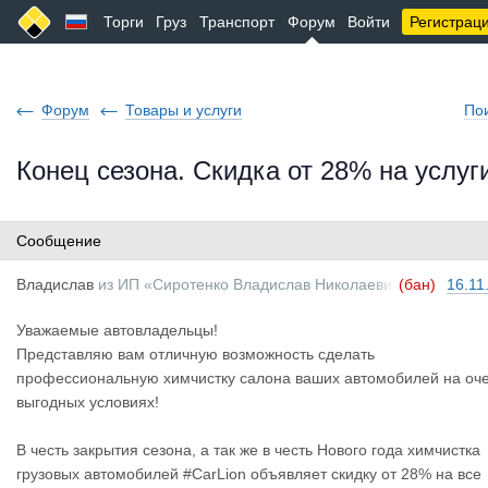
Торги
Груз
Транспорт
Форум
Войти
Регистрац
Форум
Товары и услуги
По
Конец сезона. Скидка от 28% на услуг
Сообщение
Владислав
из
ИП «Сиротенко Владислав Николаеви
(бан)
16.11
ч»
Уважаемые автовладельцы!
Представляю вам отличную возможность сделать
профессиональную химчистку салона ваших автомобилей на оч
выгодных условиях!
В честь закрытия сезона, а так же в честь Нового года химчистка
грузовых автомобилей #CarLion объявляет скидку от 28% на все