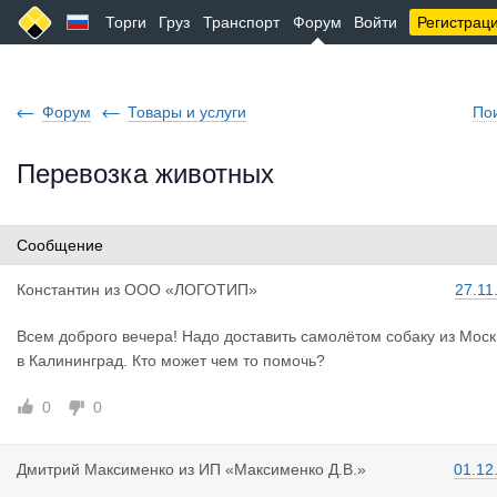
Торги
Груз
Транспорт
Форум
Войти
Регистрац
Форум
Товары и услуги
По
Перевозка животных
Сообщение
Константин
из
ООО «ЛОГОТИП»
27.11
Всем доброго вечера! Надо доставить самолётом собаку из Мос
в Калининград. Кто может чем то помочь?
0
0
Дмитрий Ма
ксименко
из
ИП «Максименко Д.В.»
01.12