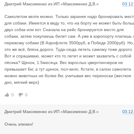
Дмитрий Ма
ксименко
из
ИП «Максименко Д.В.»
03.12
Самолетом везти можно. Только заранее надо бронировать мест
для собаки. Имеется в виду то, что на борту не может быть боль
двух собак или кот. Сначала на рейс бронируется место для
собаки, затем покупаешь билет сам. А уже в аэропорту платишь 
перевозку собаки (В Аэрофлоте 3500руб, в Победе 2000руб). Но,
это же всё, бляха дорого. Туда-сюда лететь самому тоже дорого.
Вот и спрашиваю, может кто то летит и может захватить с собой
пёсика? Щенок, 1.5месяца. Вес взрослых цвергпинчеров не
превышает 6кг, а тут щенок, пол-кило. Кстати, в салон самолета
можно животных не более 8кг, учитывая вес переноски (жесткое
дно, мягкий верх)
0
0
Дмитрий Ма
ксименко
из
ИП «Максименко Д.В.»
03.12
Очень злюкен!