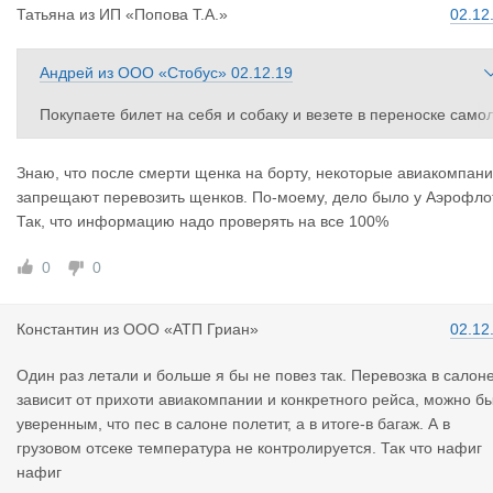
Татьяна
из
ИП «Попова Т.А.»
02.12
Андрей
из
ООО «Стобус»
02.12.19
Покупаете билет на себя и собаку и везете в переноске само
етом
https://www.pobeda.aero/information/travel/transport_regulations
Знаю, что после смерти щенка на борту, некоторые авиакомпан
app2 пункт 5
запрещают перевозить щенков. По-моему, дело было у Аэрофло
Так, что информацию надо проверять на все 100%
0
0
Константин
из
ООО «АТП Гриан»
02.12
Один раз летали и больше я бы не повез так. Перевозка в салон
зависит от прихоти авиакомпании и конкретного рейса, можно б
уверенным, что пес в салоне полетит, а в итоге-в багаж. А в
грузовом отсеке температура не контролируется. Так что нафиг
нафиг