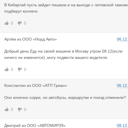
В Кибартай пусть зайдет пешком и на выходе с литовской тамож
подберут коллеги.
0
0
Артём
из
ООО «Норд Авто»
06.12
Добрый день Еду на своей машине в Москву утром 08.12(если
ничего не изменится).,могу подвести вашего водителя.
0
0
Константин
из
ООО «АТП Гриан»
06.12
Оно конечно сорри, но автобусы, маршрутки и поезд отменили?
0
0
Дмитрий
из
ООО «АВТОМИР39»
08.12