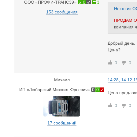
ООО «ПРОФИ-ТРАНС39»
6
0
3
Некто
из
О
153 сообщения
ПРОДАМ О
компания 
Добрый день.
Цена?
0
0
Михаил
14:28, 14.12.1
ИП «Любарский Михаил Юрьевич»
0
0
Цена предлож
0
0
17 сообщений