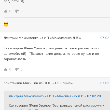
бедности..)))
0
0
Дмитрий Ма
ксименко
из
ИП «Максименко Д.В.»
07.02
Как говорил Женя Уралов (был раньше такой растаможчик
автомобилей) - "Бывают такие деньги, которые лучше и не
зарабатывать...".
0
0
Константин
Микишин
из
ООО «ТК Олимп»
07.02
Дмитрий Максименко
из
ИП «Максименко Д.В.»
07.02.20
Как говорил Женя Уралов (был раньше такой растаможчик