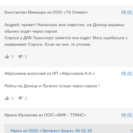
Константин
Микишин
из
ООО «ТК Олимп»
05.02
Андрей, привет! Насколько мне известно, на Донецк машины
обычно ходят через паром.
Спроси у ДАВ-Транспорт, кажется они ездят. Могу ошибаться с
названием! Спроси. Если не они, то уточню.
0
0
Абросимов
анатолий
из
ИП «Абросимов А.А.»
05.02
Рейсы на Донецк и Луганск только через паром !
0
0
Ирина Муха
нова
из
ООО «МИК - ТРАНС»
05.02
Некто
из
ООО «Экспресс Бюро»
05.02.20