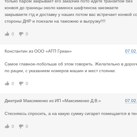
только паром закрывает его заказчик пото идете транзитом без
конвоя до границы около каменск шафтинска заезжаете
закрываете гтд и доставку у наших потом вас встречает конвой с
стороны ДНР и поехали на таможню и выгрузку!!!!
0
0
Константин
из
ООО «АТП Гриан»
07.02
Самое главное-побольше об этом говорить. Желательно в дорог
по рации, с указанием номеров машин и мест стоянки.
0
0
Дмитрий Ма
ксименко
из
ИП «Максименко Д.В.»
07.02
Стесняюсь спросить, а на какую сумму сигарет помещается в те
0
0