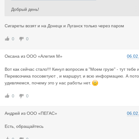
Добрый день!
Подскажите пожалуйста, у нас есть перевозчики , которые мог
ли бы сигареты ( тент, 15 тонн) доставить на Украину? (Донец
Сигареты возят и на Донецк и Луганск только через паром
к)?
Транзит с сигаретами через Литву и РБ под конвоем?
0
0
Заранее, благодарю)
Оксана
из
ООО «Алетия М»
06.02
Вот как сейчас стало!!! Кинул вопросик в "Моем грузе" - тут тебе 
Перевозчика посоветуют , и маршрут, и всю информацию. А пот
удивляемся, почему это у нас работы нет.
0
0
Андрей
из
ООО «ПЕГАС»
06.02
Есть, обращайтесь