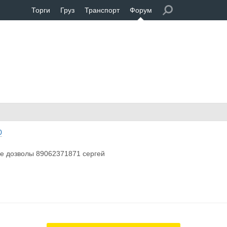
Торги
Груз
Транспорт
Форум
0
ие дозволы 89062371871 сергей