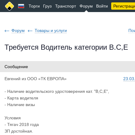
Торги
Груз
Транспорт
Форум
Войти
Регистрац
Форум
Товары и услуги
По
Требуется Водитель категории В.С,Е
Сообщение
Евгений
из
ООО «ТК ЕВРОПА»
23.03
- Наличие водительского удостоверения кат. "В,С,Е",
- Карта водителя
- Наличие визы
Условия
- Тягач 2018 года
ЗП достойная.