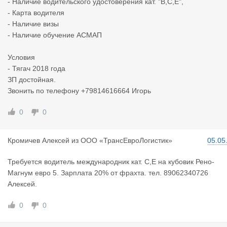
- Наличие водительского удостоверения кат. "В,С,Е",
- Карта водителя
- Наличие визы
- Наличие обучение АСМАП
Условия
- Тягач 2018 года
ЗП достойная.
Звонить по телефону +79814616664 Игорь
0
0
Кромичев А
лексей
из
ООО «ТрансЕвроЛогистик»
05.05
Требуется водитель международник кат. С,Е на кубовик Рено-
Магнум евро 5. Зарплата 20% от фрахта. тел. 89062340726
Алексей.
0
0