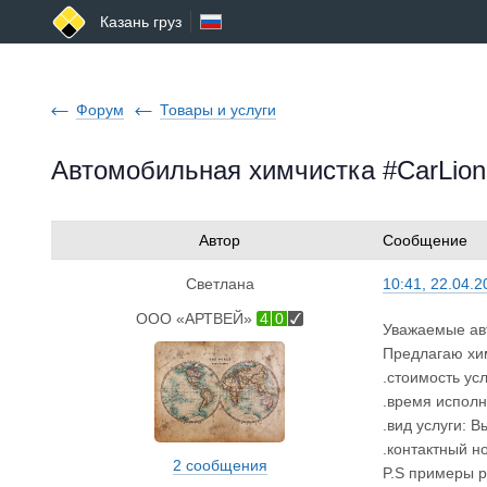
Казань груз
Форум
Товары и услуги
Автомобильная химчистка #CarLion
Автор
Сообщение
Светлана
10:41, 22.04.2
ООО «АРТВЕЙ»
4
0
Уважаемые ав
Предлагаю хим
.стоимость усл
.время исполн
.вид услуги: 
.контактный н
2 сообщения
P.S примеры р