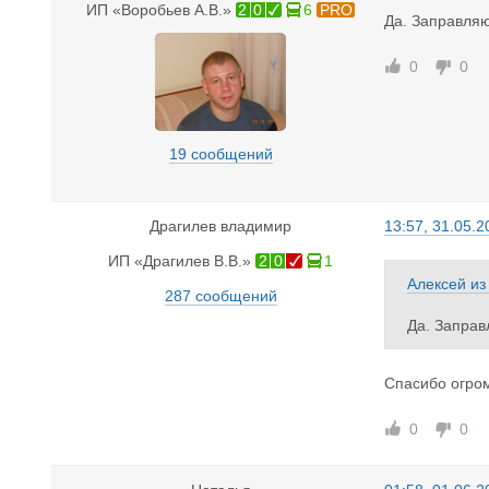
ИП «Воробьев А.В.»
2
0
6
PRO
Да. Заправляю
0
0
19 сообщений
Драгилев владимир
13:57, 31.05.2
ИП «Драгилев В.В.»
2
0
1
Алексей
и
287 сообщений
Да. Заправ
Спасибо огром
0
0