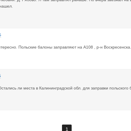
нашел.
5
тересно. Польские балоны заправляют на А108 , р-н Воскресенска
5
стались ли места в Калининградской обл. для заправки польского 
1