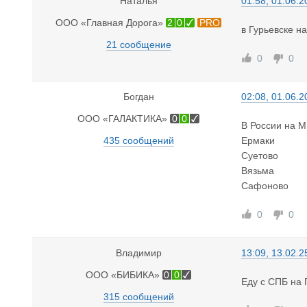
Наталья
01:58, 01.06.2
ООО «Главная Дорога»
2
0
PRO
в Гурьевске н
21 сообщение
0
0
Богдан
02:08, 01.06.2
ООО «ГАЛАКТИКА»
0
0
В России на М
435 сообщений
Ермаки
Суетово
Вязьма
Сафоново
0
0
Владимир
13:09, 13.02.2
ООО «БИБИКА»
0
0
Еду с СПБ на 
315 сообщений