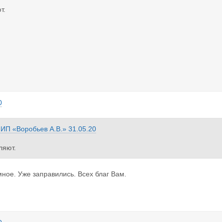
т.
0
з
ИП «Воробьев А.В.»
31.05.20
ляют.
ное. Уже заправились. Всех благ Вам.