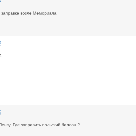
0
а заправке возле Мемориала
0
1
5
Пензу. Где заправить польский баллон ?