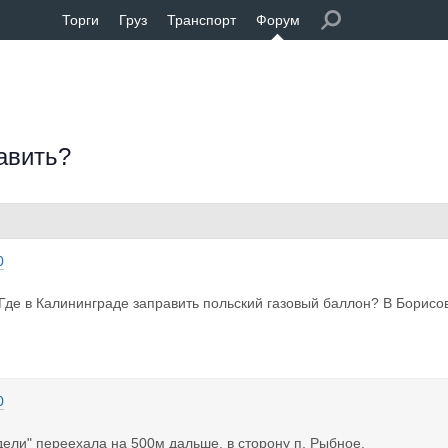
Торги
Груз
Транспорт
Форум
авить?
0
Где в Калининграде заправить польский газовый баллон? В Борисо
0
дели" переехала на 500м дальше, в сторону п. Рыбное.