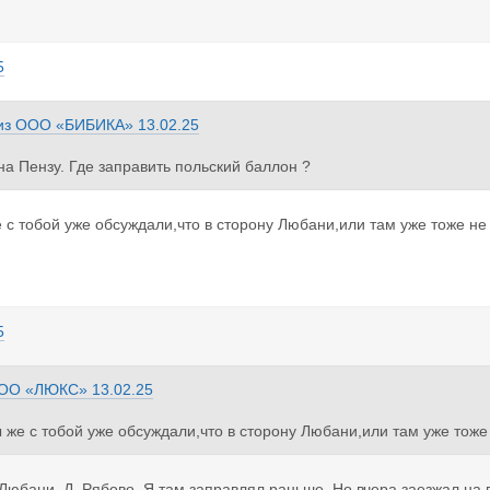
5
из
ООО «БИБИКА»
13.02.25
на Пензу. Где заправить польский баллон ?
 с тобой уже обсуждали,что в сторону Любани,или там уже тоже н
5
ОО «ЛЮКС»
13.02.25
 же с тобой уже обсуждали,что в сторону Любани,или там уже тож
 Любани. Д. Рябово. Я там заправлял раньше. Но вчера заезжал на 