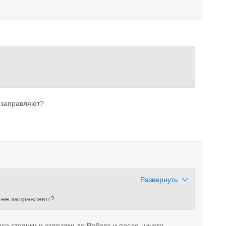
е заправляют?
Развернуть
е не заправляют?
все стоянки и заправки до Рябово и после-ничего