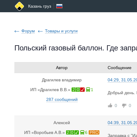
Казань груз
Форум
Товары и услуги
Польский газовый баллон. Где запр
Автор
Сообщение
Драгилев владимир
04:29, 31.05.2
ИП «Драгилев В.В.»
2
0
1
Добрый день. 
287 сообщений
0
0
Алексей
04:39, 31.05.2
ИП «Воробьев А.В.»
2
0
6
PRO
Заправка с "И