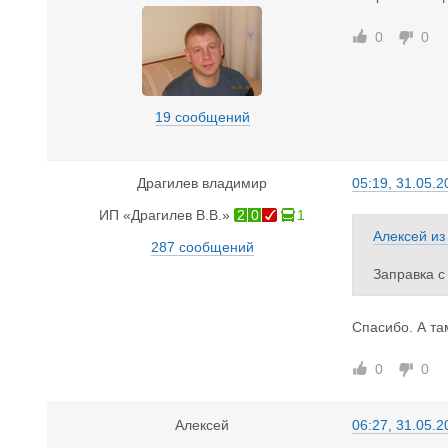
0
0
19 сообщений
Драгилев владимир
05:19, 31.05.2
ИП «Драгилев В.В.»
2
0
1
Алексей
и
287 сообщений
Заправка с
Спасибо. А т
0
0
Алексей
06:27, 31.05.2