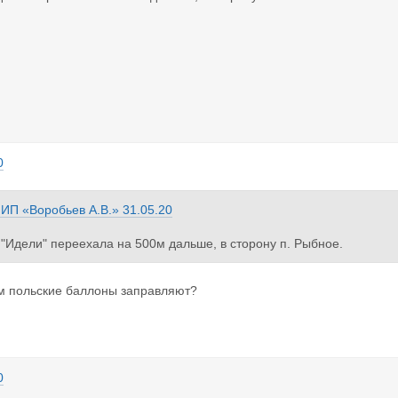
0
з
ИП «Воробьев А.В.»
31.05.20
 "Идели" переехала на 500м дальше, в сторону п. Рыбное.
ам польские баллоны заправляют?
0