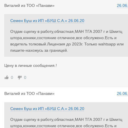
Виталий
из
ТОО «Панави»
26.06
Семен Буш
из
ИП «БУШ С.А.»
26.06.20
Отдам сцепку в работу,областная,МАН ТГА 2007 г и Шмитц
штора,коники,состояние отличное,все обслужено.Есть и
водитель толковый.Лицензия до 2023г. Только wahtsapp или
пишите-нахожусь за границей.
Цену в личные сообщения.!
0
0
Виталий
из
ТОО «Панави»
26.06
Семен Буш
из
ИП «БУШ С.А.»
26.06.20
Отдам сцепку в работу,областная,МАН ТГА 2007 г и Шмитц
штора,коники,состояние отличное,все обслужено.Есть и