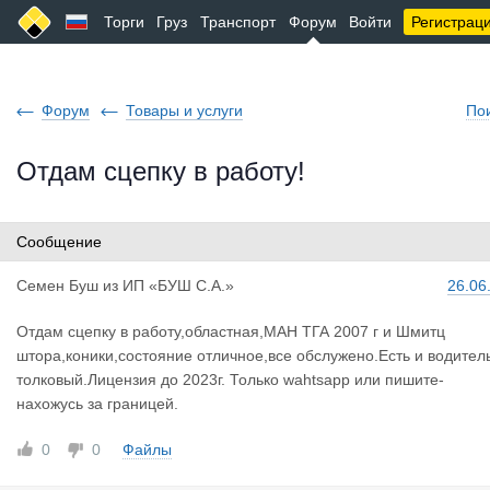
Торги
Груз
Транспорт
Форум
Войти
Регистрац
Форум
Товары и услуги
По
Отдам сцепку в работу!
Сообщение
Семен Буш
из
ИП «БУШ С.А.»
26.06
Отдам сцепку в работу,областная,МАН ТГА 2007 г и Шмитц
штора,коники,состояние отличное,все обслужено.Есть и водител
толковый.Лицензия до 2023г. Только wahtsapp или пишите-
нахожусь за границей.
0
0
Файлы