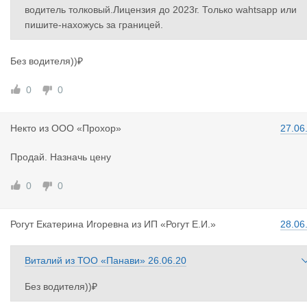
водитель толковый.Лицензия до 2023г. Только wahtsapp или
пишите-нахожусь за границей.
Без водителя))₽
0
0
Некто
из
ООО «Прохор»
27.06
Продай. Назначь цену
0
0
Рогут Екат
ерина Игоревна
из
ИП «Рогут Е.И.»
28.06
Виталий
из
ТОО «Панави»
26.06.20
Без водителя))₽