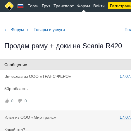
Торги
Груз
Транспорт
Форум
Войти
Регистрац
Форум
Товары и услуги
По
Продам раму + доки на Scania R420
Сообщение
Вячеслав
из
ООО «ТРАНС-ФЕРО»
17.07
50р область
0
0
Илья
из
ООО «Мир транс»
17.07
Какой год?