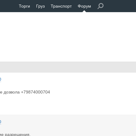
Торги
Груз
Транспорт
Форум
0
ие дозвола +79874000704
0
ие разрешения.