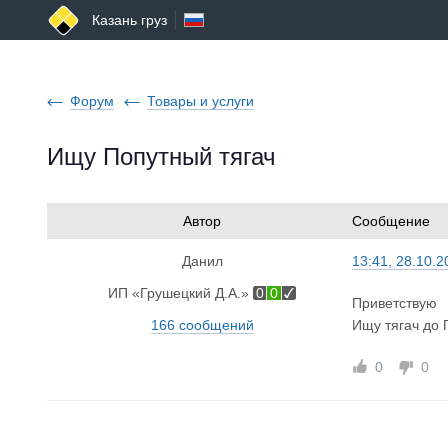
Казань груз
Форум
Товары и услуги
Ищу Попутный тягач
Автор
Сообщение
Данил
13:41, 28.10.2
ИП «Грушецкий Д.А.»
0
0
Приветствую
166 сообщений
Ищу тягач до 
0
0