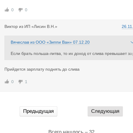
0
0
Виктор
из
ИП «Лисин В.Н.»
26.11
Вячеслав
из
ООО «Зиппи Ван»
07.12.20
Если брать польша-литва, то их доход от слива превышает за
плату с рейса. Поэтому сброд идёт в дальнобой не для работ
ы, а для собственного стартапа.
Прийдется зарплату поднять до слива
0
1
Предыдущая
Следующая
Всего нашлось – 32