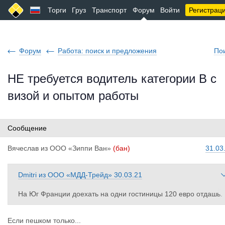
Торги
Груз
Транспорт
Форум
Войти
Регистрац
Форум
Работа: поиск и предложения
По
НЕ требуется водитель категории В с
визой и опытом работы
Сообщение
Вячеслав
из
ООО «Зиппи Ван»
(бан)
31.03
Dmitri
из
ООО «МДД-Трейд»
30.03.21
На Юг Франции доехать на одни гостиницы 120 евро отдашь.
Либо штраф 1000-1500 Евро.
Если пешком только...