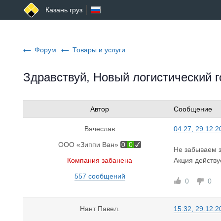
Казань груз
Форум
Товары и услуги
Здравствуй, Новый логистический г
Автор
Сообщение
Вячеслав
04:27, 29.12.2
ООО «Зиппи Ван»
0
0
Не забываем з
Компания забанена
Акция действуе
557 сообщений
0
0
Нант Павел.
15:32, 29.12.2