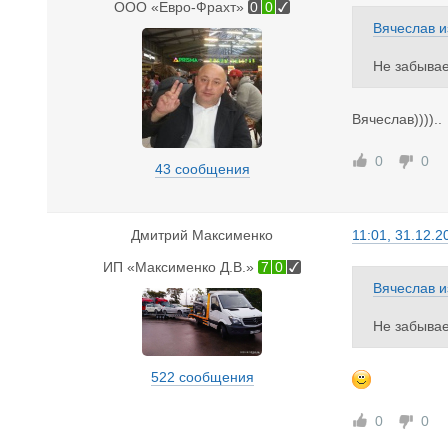
ООО «Евро-Фрахт»
0
0
Вячеслав
и
Не забывае
Акция дейст
Вячеслав))))..
0
0
43 сообщения
Дмитрий Максименко
11:01, 31.12.2
ИП «Максименко Д.В.»
7
0
Вячеслав
и
Не забывае
Акция дейст
522 сообщения
0
0