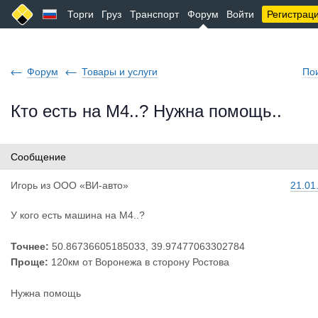
Торги
Груз
Транспорт
Форум
Войти
Регистрац
Форум
Товары и услуги
По
Кто есть на М4..? Нужна помощь..
Сообщение
Игорь
из
ООО «ВИ-авто»
21.01
У кого есть машина на М4..?
Точнее:
50.86736605185033, 39.97477063302784
Проще:
120км от Воронежа в сторону Ростова
Нужна помощь