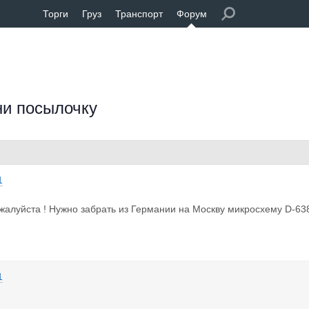
Торги
Груз
Транспорт
Форум
ни посылочку
1
жалуйста ! Нужно забрать из Германии на Москву микросхему D-63
1