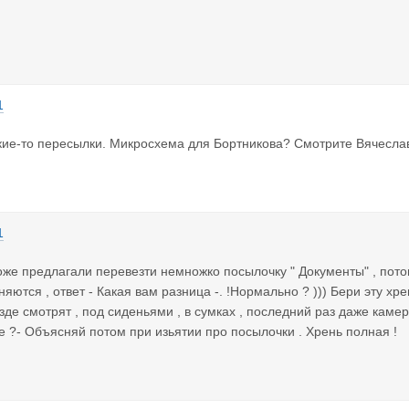
1
ие-то пересылки. Микросхема для Бортникова? Смотрите Вячеслав, 
1
тоже предлагали перевезти немножко посылочку " Документы" , пото
няются , ответ - Какая вам разница -. !Нормально ? ))) Бери эту хр
езде смотрят , под сиденьями , в сумках , последний раз даже кам
е ?- Объясняй потом при изьятии про посылочки . Хрень полная !