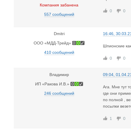
Компания забанена
0
0
557 сообщений
Dmitri
16:46, 30.03.2
ООО «МДД-Трейд»
0
0
Шпионские как
410 сообщений
0
0
Владимир
09:04, 01.04.2
ИП «Ракова И.В.»
0
0
Ага. Мне тут 
246 сообщений
где они приме
по полной , в
посылки везет
1
0