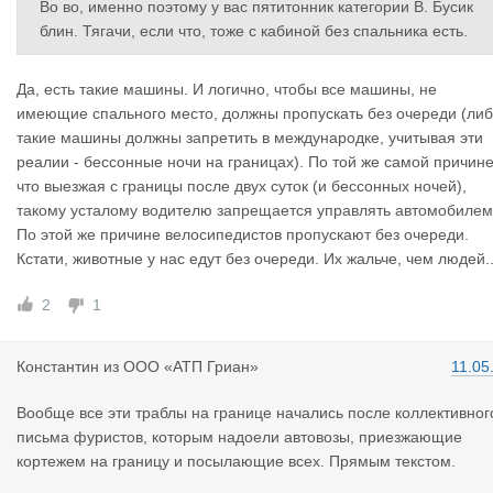
Во во, именно поэтому у вас пятитонник категории В. Бусик
блин. Тягачи, если что, тоже с кабиной без спальника есть.
Да, есть такие машины. И логично, чтобы все машины, не
имеющие спального место, должны пропускать без очереди (ли
такие машины должны запретить в международке, учитывая эти
реалии - бессонные ночи на границах). По той же самой причине
что выезжая с границы после двух суток (и бессонных ночей),
такому усталому водителю запрещается управлять автомобилем
По этой же причине велосипедистов пропускают без очереди.
Кстати, животные у нас едут без очереди. Их жальче, чем людей..
2
1
Константин
из
ООО «АТП Гриан»
11.05
Вообще все эти траблы на границе начались после коллективног
письма фуристов, которым надоели автовозы, приезжающие
кортежем на границу и посылающие всех. Прямым текстом.