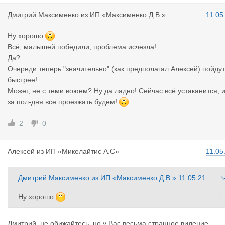
Дмитрий Ма
ксименко
из
ИП «Максименко Д.В.»
11.05
Ну хорошо
Всё, малышей победили, проблема исчезла!
Да?
Очереди теперь "значительно" (как предполагал Алексей) пойдут
быстрее!
Может, не с теми воюем? Ну да ладно! Сейчас всё устаканится, 
за пол-дня все проезжать будем!
2
0
Алексей
из
ИП «Микелайтис А.С»
11.05
Дмитрий Максименко
из
ИП «Максименко Д.В.»
11.05.21
Ну хорошо
Всё, малышей победили, проблема исчезла!
Да?
Дмитрий, не обижайтесь, но у Вас весьма странное видение