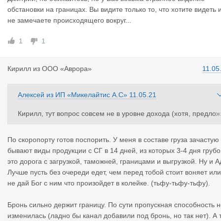
Очереди теперь "значительно" (как предполагал Алексей) пой
обстановки на границах. Вы видите только то, что хотите видеть 
дут быстрее!
не замечаете происходящего вокруг...
Может, не с теми воюем? Ну да ладно! Сейчас всё устаканитс
я, и за пол-дня все проезжать будем!
1
1
Кирилл
из
ООО «Аврора»
11.05
Алексей
из
ИП «Микелайтис А.С»
11.05.21
Кирилл, тут вопрос совсем не в уровне дохода (хотя, предлож
ите мне з/п как в Германии- обещаю подумать), тут вопрос в т
ом, что кто-то пользовался лазейками в законодательстве. А т
По скоропорту готов поспорить. У меня в составе груза зачастую
перь, когда таких "лазутчиков" развелось непомерно много, эт
бывают виды продукции с СГ в 14 дней, из которых 3-4 дня грубо
лавочку им и прикрыли.
это дорога с загрузкой, таможней, границами и выгрузкой. Ну и А
Сугубо мое мнение по поводу колеек на границе, не должно 
Лучше пусть без очереди едет, чем перед тобой стоит воняет или
ыть вообще никаких поблажек никому- все в общей очереди. 
не дай Бог с ним что произойдет в колейке. (тьфу-тьфу-тьфу).
икаких скоропортов,никаких бусиков, никаких живых грузов. С
глашусь ещё пропустить действительный АДР, а не порожние 
Бронь сильно держит границу. По сути пропускная способность н
очки...
изменилась (ладно бы канал добавили под бронь, но так нет). А 