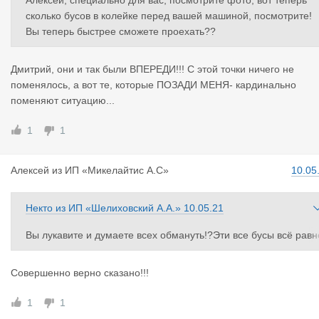
Алексей, специально для вас, посмотрите фото, вот теперь
сколько бусов в колейке перед вашей машиной, посмотрите!
Вы теперь быстрее сможете проехать??
Дмитрий, они и так были ВПЕРЕДИ!!! С этой точки ничего не
поменялось, а вот те, которые ПОЗАДИ МЕНЯ- кардинально
поменяют ситуацию...
1
1
Алексей
из
ИП «Микелайтис А.С»
10.05
Некто
из
ИП «Шелиховский А.А.»
10.05.21
Вы лукавите и думаете всех обмануть!?Эти все бусы всё равн
проезжали раньше Алексея ,который несколько суток стоит в 
олейке.Сейчас же шансы уравняются и вновь прибывшие бус
Совершенно верно сказано!!!
будут стоять за Алексеем.
1
1