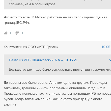
сложнее, чем в большегрузе.
Что есть то есть :D.Можно работать на тех территориях где нет
границ.(ЕС;РФ).
1
0
Константин
из
ООО «АТП Гриан»
10.05
Некто
из
ИП «Шелиховский А.А.»
10.05.21
Большегрузам надо было высказывать претензии таможне чт
бы открыли полосу для бусов.Смешно
До короны все было ровно. А потом одно за другим. Переходы
закрывать, границы чинить, программы обновлять. И т.д. и т. п.
Прекрасно понимаю тех, кто писал заявы погранцам РБ по пово
бусов. Когда такая компания, как на фото приедет, у любого
закипит.