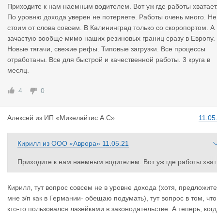
ь!!!
Приходите к нам наемным водителем. Вот уж где работы хватает
По уровню дохода уверен не потеряете. Работы очень много. Не
стоим от слова совсем. В Калининград только со скоропортом. А
зачастую вообще мимо наших резиновых границ сразу в Европу.
Новые тягачи, свежие рефы. Типовые загрузки. Все процессы
отработаны. Все для быстрой и качественной работы. 3 круга в
месяц.
4
0
Алексей
из
ИП «Микелайтис А.С»
11.05
Кирилл
из
ООО «Аврора»
11.05.21
Приходите к нам наемным водителем. Вот уж где работы хват
ает. По уровню дохода уверен не потеряете. Работы очень м
ого. Не стоим от слова совсем. В Калининград только со скор
Кирилл, тут вопрос совсем не в уровне дохода (хотя, предложите
портом. А зачастую вообще мимо наших резиновых границ ср
мне з/п как в Германии- обещаю подумать), тут вопрос в том, что
азу в Европу. Новые тягачи, свежие рефы. Типовые загрузки. 
кто-то пользовался лазейками в законодательстве. А теперь, ког
се процессы отработаны. Все для быстрой и качественной ра