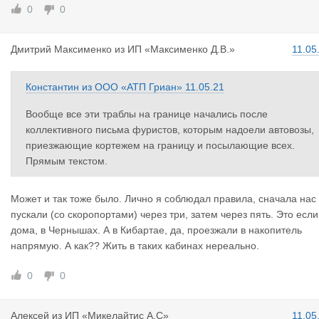
0
0
Дмитрий Ма
ксименко
из
ИП «Максименко Д.В.»
11.05
Константин
из
ООО «АТП Гриан»
11.05.21
Вообще все эти траблы на границе начались после
коллективного письма фуристов, которым надоели автовозы,
приезжающие кортежем на границу и посылающие всех.
Прямым текстом.
Может и так тоже было. Лично я соблюдал правила, сначала нас
пускали (со скоропортами) через три, затем через пять. Это если
дома, в Чернышах. А в Кибартае, да, проезжали в накопитель
напрямую. А как?? Жить в таких кабинах нереально.
0
0
Алексей
из
ИП «Микелайтис А.С»
11.05