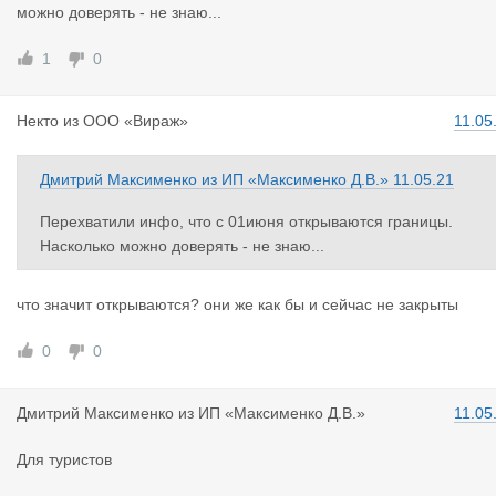
можно доверять - не знаю...
едет.
1
0
Некто
из
ООО «Вираж»
11.05
Дмитрий Максименко
из
ИП «Максименко Д.В.»
11.05.21
Перехватили инфо, что с 01июня открываются границы.
Насколько можно доверять - не знаю...
что значит открываются? они же как бы и сейчас не закрыты
0
0
Дмитрий Ма
ксименко
из
ИП «Максименко Д.В.»
11.05
Для туристов