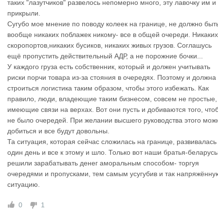
таких "лазутчиков" развелось непомерно много, эту лавочку им и
оты. 3 круга в месяц.
прикрыли.
Сугубо мое мнение по поводу колеек на границе, не должно быт
вообще никаких поблажек никому- все в общей очереди. Никаких
скоропортов,никаких бусиков, никаких живых грузов. Соглашусь
ещё пропустить действительный АДР, а не порожние бочки...
У каждого груза есть собственник, который и должен учитывать
риски порчи товара из-за стояния в очередях. Поэтому и должна
строиться логистика таким образом, чтобы этого избежать. Как
правило, люди, владеющие таким бизнесом, совсем не простые,
имеющие связи на верхах. Вот они пусть и добиваются того, что
не было очередей. При желании высшего руководства этого мож
добиться и все будут довольны.
Та ситуация, которая сейчас сложилась на границе, развивалась
один день и все к этому и шло. Только вот наши братья-беларус
решили зарабатывать денег аморальным способом- торгуя
очередями и пропусками, тем самым усугубив и так напряжённу
ситуацию.
0
1