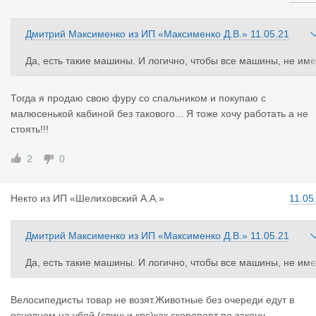
Дмитрий Максименко
из
ИП «Максименко Д.В.»
11.05.21
Да, есть такие машины. И логично, чтобы все машины, не име
ющие спального место, должны пропускать без очереди (либ
такие машины должны запретить в международке, учитывая э
Тогда я продаю свою фуру со спальником и покупаю с
и реалии - бессонные ночи на границах). По той же самой пр
малюсенькой кабиной без такового... Я тоже хочу работать а не
чине, что выезжая с границы после двух суток (и бессонных н
стоять!!!
чей), такому усталому водителю запрещается управлять авто
мобилем.
2
0
По этой же причине велосипедистов пропускают без очереди.
Кстати, животные у нас едут без очереди. Их жальче, чем люд
Некто
из
ИП «Шелиховский А.А.»
11.05
й...
Дмитрий Максименко
из
ИП «Максименко Д.В.»
11.05.21
Да, есть такие машины. И логично, чтобы все машины, не име
ющие спального место, должны пропускать без очереди (либ
такие машины должны запретить в международке, учитывая э
Велосипедисты товар не возят.Животные без очереди едут в
и реалии - бессонные ночи на границах). По той же самой пр
основном на убой (свиньи,крс)как скоропорт по закону.