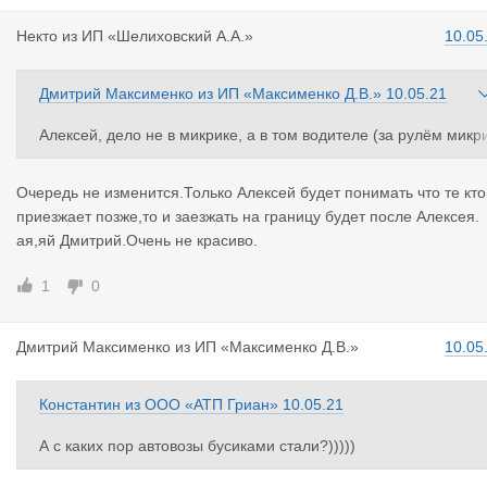
Некто
из
ИП «Шелиховский А.А.»
10.05
Дмитрий Максименко
из
ИП «Максименко Д.В.»
10.05.21
Алексей, дело не в микрике, а в том водителе (за рулём микр
ка), которому тоже нужна зарплата. Этот водитель никуда не 
енется. Он был и будет. Исчезнут микрики, этот водитель сяде
Очередь не изменится.Только Алексей будет понимать что те кто
на фуру. Общее количество водителей не изменится. Очеред
приезжает позже,то и заезжать на границу будет после Алексея.
не изменится.
ая,яй Дмитрий.Очень не красиво.
1
0
Дмитрий Ма
ксименко
из
ИП «Максименко Д.В.»
10.05
Константин
из
ООО «АТП Гриан»
10.05.21
А с каких пор автовозы бусиками стали?)))))