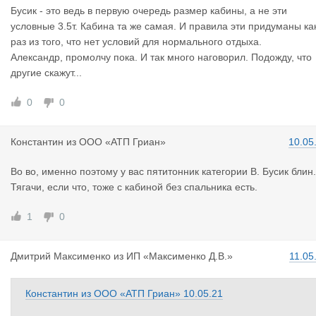
Бусик - это ведь в первую очередь размер кабины, а не эти
условные 3.5т. Кабина та же самая. И правила эти придуманы ка
раз из того, что нет условий для нормального отдыха.
Александр, промолчу пока. И так много наговорил. Подожду, что
другие скажут...
0
0
Константин
из
ООО «АТП Гриан»
10.05
Во во, именно поэтому у вас пятитонник категории В. Бусик блин.
Тягачи, если что, тоже с кабиной без спальника есть.
1
0
Дмитрий Ма
ксименко
из
ИП «Максименко Д.В.»
11.05
Константин
из
ООО «АТП Гриан»
10.05.21