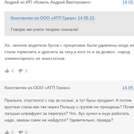
Андрей
из
ИП «Коваль Андрей Викторович»
14.05
Константин
из
ООО «АТП Гриан»
14.05.21
Говорю же-учите теорию сначала!
Ха...многие водители бусов с прицепами были удивлены когда и
стали тормозить и дрючить за таху,а кого то и за дозвол...народ
элементарного не знает,основ.
0
0
Константин
из
ООО «АТП Гриан»
14.05
Пральна, спустился с гор за солью, а тут бусы продают. А потом
круглые глаза-как так через Польшу с грузом не проедешь? Поче
латыши штрафуют за перегруз? Что, бус купил и еще работать
надо, заказы сами не найдутся? Удивительно, правда?
0
0