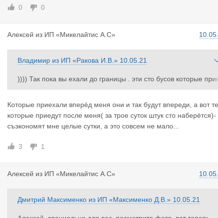
0
0
Алексей
из
ИП «Микелайтис А.С»
10.05
Владимир
из
ИП «Ракова И.В.»
10.05.21
)))) Так пока вы ехали до границы . эти сто бусов которые при
дут раньше и будут стоять в очереди , . только перед вами ! Н
ивно так думать , что общая колейка поставит все бусы позад
Которые приехали вперёд меня они и так будут впереди, а вот те
вас !))))
которые приедут после меня( за трое суток штук сто наберётся)-
съэкономят мне целые сутки, а это совсем не мало...
3
1
Алексей
из
ИП «Микелайтис А.С»
10.05
Дмитрий Максименко
из
ИП «Максименко Д.В.»
10.05.21