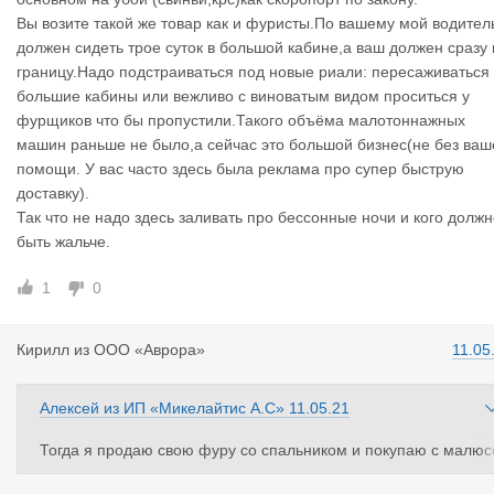
чине, что выезжая с границы после двух суток (и бессонных н
Вы возите такой же товар как и фуристы.По вашему мой водител
чей), такому усталому водителю запрещается управлять авто
должен сидеть трое суток в большой кабине,а ваш должен сразу 
мобилем.
границу.Надо подстраиваться под новые риали: пересаживаться
По этой же причине велосипедистов пропускают без очереди.
большие кабины или вежливо с виноватым видом проситься у
Кстати, животные у нас едут без очереди. Их жальче, чем люд
фурщиков что бы пропустили.Такого объёма малотоннажных
й...
машин раньше не было,а сейчас это большой бизнес(не без ваш
помощи. У вас часто здесь была реклама про супер быструю
доставку).
Так что не надо здесь заливать про бессонные ночи и кого долж
быть жальче.
1
0
Кирилл
из
ООО «Аврора»
11.05
Алексей
из
ИП «Микелайтис А.С»
11.05.21
Тогда я продаю свою фуру со спальником и покупаю с малюс
нькой кабиной без такового... Я тоже хочу работать а не стоят