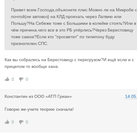
Привет всем.Господа,объясните плис.Можно ли на Микробе с
почтой(не автовоз) на КЛД проехать через Латвию или
Польшу?На Себеже тоже с Большими в колейке стоять?Или в
чём причина,чего все в это РБ упёрлись?Через Берестовицу
тоже самое?Если кто "просветит" по тилипону буду
признателен.СПС.
Как вы собрались на Берестовицу с перегрузом?И ещё если и с
прицепом то вообще хана.
0
0
Константин
из
ООО «АТП Гриан»
14.05
Говорю же-учите теорию сначала!
0
0