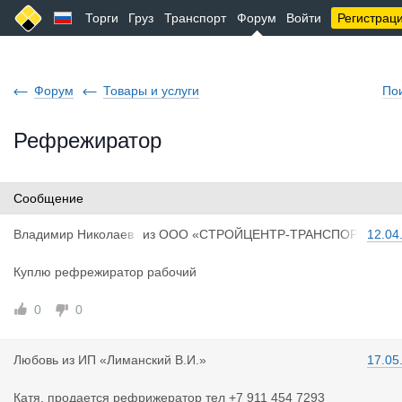
Торги
Груз
Транспорт
Форум
Войти
Регистрац
Форум
Товары и услуги
По
Рефрежиратор
Сообщение
Владимир Н
иколаев
из
ООО «СТРОЙЦЕНТР-ТРАНСПОР
12.04
ич
Т»
Куплю рефрежиратор рабочий
0
0
Любовь
из
ИП «Лиманский В.И.»
17.05
Катя, продается рефрижератор тел +7 911 454 7293