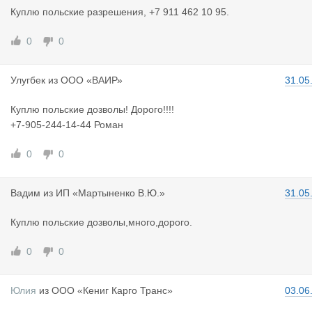
Куплю польские разрешения, +7 911 462 10 95.
0
0
Улугбек
из
ООО «ВАИР»
31.05
Куплю польские дозволы! Дорого!!!!
+7-905-244-14-44 Роман
0
0
Вадим
из
ИП «Мартыненко В.Ю.»
31.05
Куплю польские дозволы,много,дорого.
0
0
Юлия
из
ООО «Кениг Карго Транс»
03.06