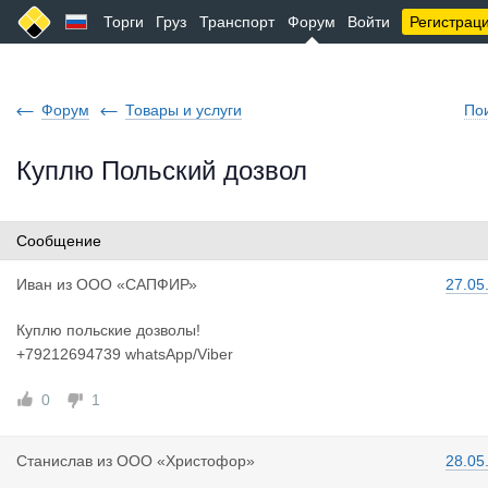
Торги
Груз
Транспорт
Форум
Войти
Регистрац
Форум
Товары и услуги
По
Куплю Польский дозвол
Сообщение
Иван
из
ООО «САПФИР»
27.05
Куплю польские дозволы!
+79212694739 whatsApp/Viber
0
1
Станислав
из
ООО «Христофор»
28.05