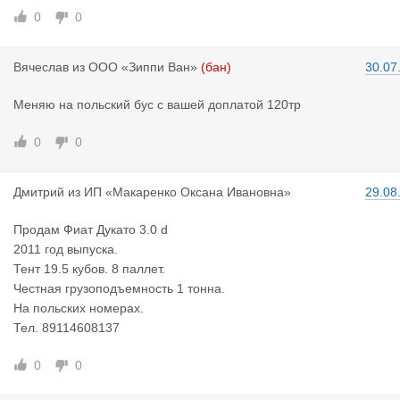
0
0
Вячеслав
из
ООО «Зиппи Ван»
(бан)
30.07
Меняю на польский бус с вашей доплатой 120тр
0
0
Дмитрий
из
ИП «Макаренко Оксана Ивановна»
29.08
Продам Фиат Дукато 3.0 d
2011 год выпуска.
Тент 19.5 кубов. 8 паллет.
Честная грузоподъемность 1 тонна.
На польских номерах.
Тел. 89114608137
0
0