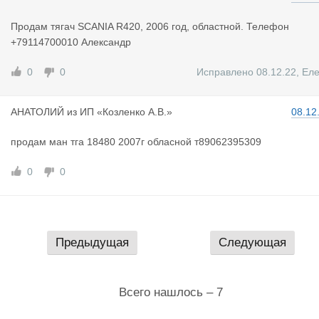
Продам тягач SCANIA R420, 2006 год, областной. Телефон
+79114700010 Александр
0
0
Исправлено 08.12.22
,
Ел
АНАТОЛИЙ
из
ИП «Козленко А.В.»
08.12
продам ман тга 18480 2007г обласной т89062395309
0
0
Предыдущая
Следующая
Всего нашлось – 7