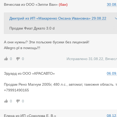
Вячеслав
из
ООО «Зиппи Ван»
(бан)
30.08
Дмитрий
из
ИП «Макаренко Оксана Ивановна»
29.08.22
Продам Фиат Дукато 3.0 d
2011 год выпуска.
Тент 19.5 кубов. 8 паллет.
А они нужны? Эти польские бусики без лицензий!
Честная грузоподъемность 1 тонна.
Allegro.pl в помощь!!!
На польских номерах.
Тел. 89114608137
0
0
Исправлено 31.08.22
,
Вячес
Эдуард
из
ООО «КРАСАВТО»
06.09
Продам Рено Магнум 2005г, 480 л.с., автомат, таможня область. т
+79991490165
0
0
Елена
из
ИП «Соколова Е. В.»
08.12