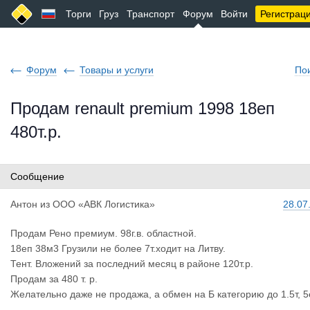
Торги
Груз
Транспорт
Форум
Войти
Регистрац
Форум
Товары и услуги
По
Продам renault premium 1998 18еп
480т.р.
Сообщение
Антон
из
ООО «АВК Логистика»
28.07
Продам Рено премиум. 98г.в. областной.
18еп 38м3 Грузили не более 7т.ходит на Литву.
Тент. Вложений за последний месяц в районе 120т.р.
Продам за 480 т. р.
Желательно даже не продажа, а обмен на Б категорию до 1.5т, 5