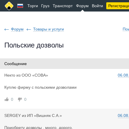
Торги
Груз
Транспорт
Форум
Войти
Регистрац
Форум
Товары и услуги
По
Польские дозволы
Сообщение
Некто
из
ООО «СОВА»
06.08
Куплю фирму с польскими дозволами
0
0
SERGEY
из
ИП «Вишняк С.А.»
06.08
Приобрету дозволы , много, дорого.