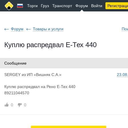
Торги
Груз
Транспорт
Форум
Войти
Регистрац
Форум
Товары и услуги
По
Куплю распредвал Е-Тех 440
Сообщение
SERGEY
из
ИП «Вишняк С.А.»
23.08
Куплю распредвал на Рено Е-Тех 440
89211044570
0
0