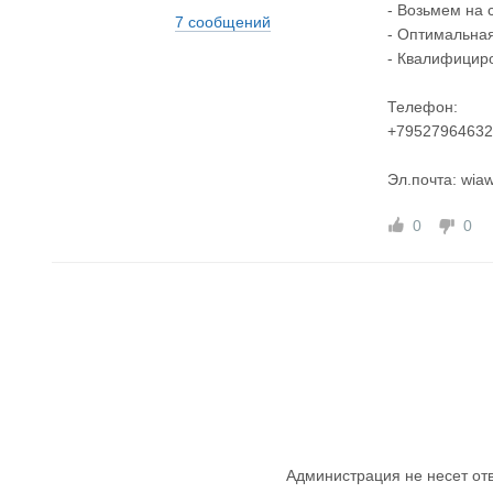
- Возьмем на 
7 сообщений
- Оптимальная
- Квалифициро
Телефон:
+79527964632
Эл.почта: wia
0
0
Администрация не несет от