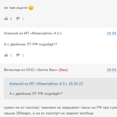
не там ищете
4
1
Алексей
из
ИП «Микелайтис А.С»
18.04
А с двойным ЛТ-РФ подойдёт?
1
1
Вячеслав
из
ООО «Зиппи Ван»
(бан)
18.04
Алексей
из
ИП «Микелайтис А.С»
18.04.22
А с двойным ЛТ-РФ подойдёт?
нужен не ес паспорт, таможня не закрывает таксы на РФ при су
свыше 300евро, а на ес паспорт не закроет вообще.