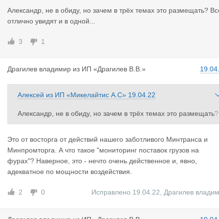
ответ на санкции ЕС в отношении российских и белорусских а
Александр, не в обиду, но зачем в трёх темах это размещать? Вс
топеревозчиков. Об этом РБК рассказали источник, знакомый 
отлично увидят и в одной...
подготовкой материалов к совещанию, и собеседник, близкий
к одному из его участников.
3
1
По словам одного из источников РБК, в совещании, кроме пр
Драгилев в
ладимир
из
ИП «Драгилев В.В.»
19.04
дставителей Минтранса, принимали участие чиновники из Ми
промторга и других профильных ведомств, а также представи
ели крупного российского бизнеса. Позиция предпринимател
Алексей
из
ИП «Микелайтис А.С»
19.04.22
й заключалась в том, что такой запрет может нарушить важны
поставки оборудования, включая европейские станки, конвей
Александр, не в обиду, но зачем в трёх темах это размещать?
ры, расходные материалы и запчасти, добавляет он.
Все отлично увидят и в одной...
Это от восторга от действий нашего заботливого Минтранса и
В итоге вместо запрета было решено ввести мониторинг пост
Минпромторга. А что такое "мониторинг поставок грузов на
вок грузов на фурах из Европы в Россию, рассказали оба исто
фурах"? Наверное, это - нечто очень действенное и, явно,
ника РБК. Сроки осуществления такого мониторинга не уточн
адекватное по мощности воздействия.
лись, добавил один из них. Представитель Минпромторга отк
зался от комментариев, в пресс-службах Минтранса и правит
2
0
Исправлено 19.04.22
,
Драгилев влади
льства на вопросы РБК не ответили.