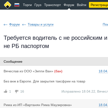
Торги
Груз
Транспорт
Форум
Войти
Регистрац
Форум
Товары и услуги
По
Требуется водитель с не российским и
не РБ паспортом
Сообщение
Вячеслав
из
ООО «Зиппи Ван»
(бан)
18.04
Без внж в Европе. Для закрытия таксфрии на товар
1
16
Исправлено 18.04.22
,
Вячес
Рима
из
ИП «Вартанян Рима Маузировна»
18.04