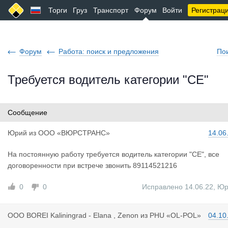
Торги
Груз
Транспорт
Форум
Войти
Регистрац
Форум
Работа: поиск и предложения
По
Требуется водитель категории "СЕ"
Сообщение
Юрий
из
ООО «ВЮРСТРАНС»
14.06
На постоянную работу требуется водитель категории "СЕ", все
договоренности при встрече звонить 89114521216
0
0
Исправлено 14.06.22
,
Юр
OOO BOREI
Kaliningrad - Elana , Zenon
из
PHU «OL-POL»
04.10