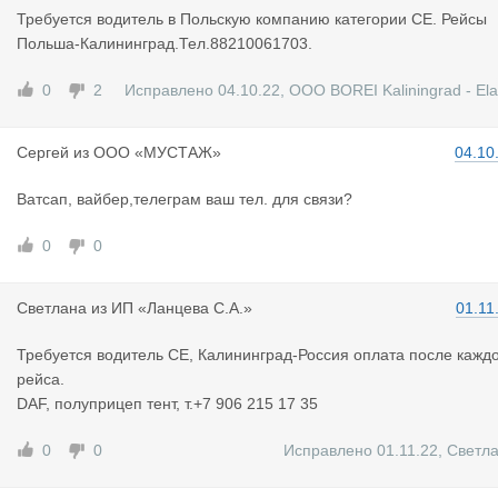
Требуется водитель в Польскую компанию категории СЕ. Рейсы
Польша-Калининград.Тел.88210061703.
0
2
Исправлено 04.10.22
,
OOO BOREI Kaliningrad - El
, Zenon
Сергей
из
ООО «МУСТАЖ»
04.10
Ватсап, вайбер,телеграм ваш тел. для связи?
0
0
Светлана
из
ИП «Ланцева С.А.»
01.11
Требуется водитель СЕ, Калининград-Россия оплата после кажд
рейса.
DAF, полуприцеп тент, т.+7 906 215 17 35
0
0
Исправлено 01.11.22
,
Светл