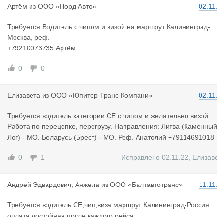
Артём
из
ООО «Норд Авто»
02.11
Требуется Водитель с чипом и визой на маршрут Калининград-
Москва, реф.
+79210073735 Артём
0
0
Елизавета
из
ООО «Юпитер Транс Компани»
02.11
Требуется водитель категории СЕ с чипом и желательно визой.
Работа по перецепке, перегрузу. Направления: Литва (Каменный
Лог) - МО, Беларусь (Брест) - МО. Реф. Анатолий +79114691018
0
1
Исправлено 02.11.22
,
Елизав
Андрей Эдв
ардович, Анжела
из
ООО «Балтавтотранс»
11.11
Требуется водитель СЕ,чип,виза маршрут Калининград-Россия
оплата достойная после каждого рейса.