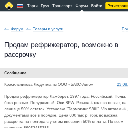
Торги
Груз
Транспорт
Форум
Войти
Регистрац
Форум
Товары и услуги
По
Продам рефрижератор, возможно в
рассрочку
Сообщение
Красильник
ова Людмила
из
ООО «БАКС-Авто»
23.08
Продам рефрижератор Ламберет, 1997 года, Российский. Полы,
бока ровные. Полурамный. Оси BPW. Резина 4 колеса новые, на
ленивце 50% остаток. Установка "Термокинг SBIII". Vin читаемый,
документами все в порядке. Цена 800 тыс р, торг, возможна
рассрочка на полгода с учетом внесения 50% оплаты. По всем
вопросам 89052435383.