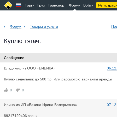
Торги
Груз
Транспорт
Форум
Войти
Регистрац
Форум
Товары и услуги
По
Куплю тягач.
Сообщение
Владимир
из
ООО «БИБИКА»
06.12
Куплю седельник до 500 т.р. Или рассмотрю варианты аренды
0
0
Ирина
из
ИП «Бакина Ирина Валерьевна»
07.12
89217120406 звони