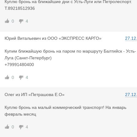
Куплю бронь на ближайшие дни с Усть-Луги или Петролеспорт.
Т.89218512936
0
4
Юрий Витал
ьевич
из
ООО «ЭКСПРЕСС КАРГО»
27.12
Купим ближайшую бронь на паром по маршруту Балтийск - Усть-
Луга (Санкт-Петербург)
+79991480400
0
4
Олег
из
ИП «Петрашова Е.О»
27.12
Куплю бронь на малый коммерческий транспорт! На январь
февраль месяц
0
4