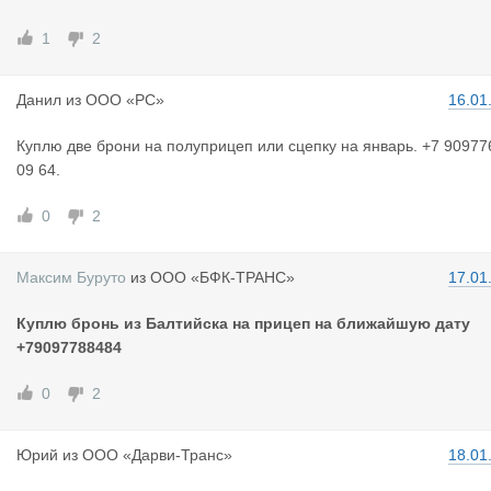
1
2
Данил
из
ООО «РС»
16.01
Куплю две брони на полуприцеп или сцепку на январь. +7 90977
09 64.
0
2
Максим Бур
уто
из
ООО «БФК-ТРАНС»
17.01
Куплю бронь из Балтийска на прицеп на ближайшую дату
+79097788484
0
2
Юрий
из
ООО «Дарви-Транс»
18.01