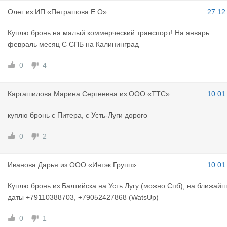
Олег
из
ИП «Петрашова Е.О»
27.12
Куплю бронь на малый коммерческий транспорт! На январь
февраль месяц С СПБ на Калининград
0
4
Каргашилов
а Марина Сергеевна
из
ООО «ТТС»
10.01
куплю бронь с Питера, с Усть-Луги дорого
0
2
Иванова Да
рья
из
ООО «Интэк Групп»
10.01
Куплю бронь из Балтийска на Усть Лугу (можно Спб), на ближай
даты +79110388703, +79052427868 (WatsUp)
0
1