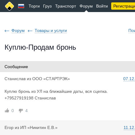
Торги
Груз
Транспорт
Форум
Войти
Регистрац
Форум
Товары и услуги
По
Куплю-Продам бронь
Сообщение
Станислав
из
ООО «СТАРТРЭК»
07.12
Куплю бронь из УЛ на ближайшие даты, вся сцепка.
+79527919198 Станислав
0
4
Егор
из
ИП «Никитин Е.В.»
11.12