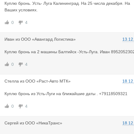
Куплю бронь. Усть- Луга Калининград. На 25 числа декабря. На
Ваших условиях.
0
4
Иван
из
ООО «Авангард Логистика»
13.12
Куплю бронь на 2 машины Балтийск -Усть-Луга. Иван 895205230
0
4
Стелла
из
ООО «Раст-Авто МТК»
18.12
Куплю бронь из Усть-Луги на ближайшие даты . +79118509321
0
4
Сергей
из
ООО «НикаТранс»
18.12