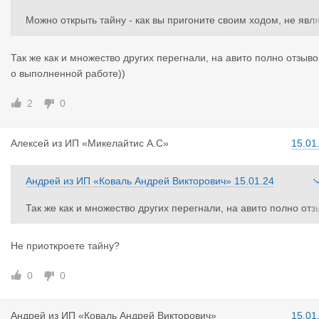
Можно открыть тайну - как вы пригоните своим ходом, не явл
ясь собственником?
Так же как и множество других перегнали, на авито полно отзыво
о выполненной работе))
2
0
Алексей
из
ИП «Микелайтис А.С»
15.01
Андрей
из
ИП «Коваль Андрей Викторович»
15.01.24
Так же как и множество других перегнали, на авито полно отз
вов о выполненной работе))
Не приоткроете тайну?
0
0
Андрей
из
ИП «Коваль Андрей Викторович»
15.01