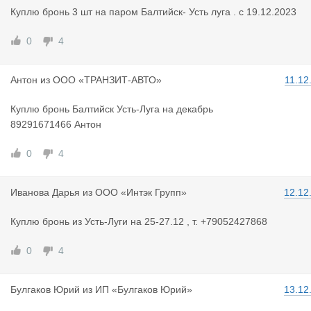
Куплю бронь 3 шт на паром Балтийск- Усть луга . с 19.12.2023
0
4
Антон
из
ООО «ТРАНЗИТ-АВТО»
11.12
Куплю бронь Балтийск Усть-Луга на декабрь
89291671466 Антон
0
4
Иванова Да
рья
из
ООО «Интэк Групп»
12.12
Куплю бронь из Усть-Луги на 25-27.12 , т. +79052427868
0
4
Булгаков Ю
рий
из
ИП «Булгаков Юрий»
13.12