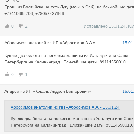
КУПЛЮ
Бронь из Балтийска на Усть Лугу (можно Спб), на ближайшие дат
+79110388703, +79052427868.
0
2
Исправлено 15.01.24
,
Юл
Абросимов
анатолий
из
ИП «Абросимов А.А.»
15.01
Куплю два билета на легковые машины из Усть-луги или Санкт
Петербурга на Калининград . Ближайшие даты. 89114550010.
0
1
Андрей
из
ИП «Коваль Андрей Викторович»
15.01
Абросимов анатолий
из
ИП «Абросимов А.А.»
15.01.24
Куплю два билета на легковые машины из Усть-луги или Санк
Петербурга на Калининград . Ближайшие даты. 89114550010.