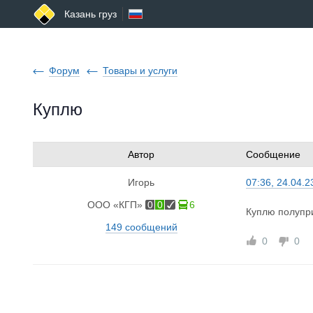
Казань груз
Форум
Товары и услуги
Куплю
Автор
Сообщение
Игорь
07:36, 24.04.2
ООО «КГП»
0
0
6
Куплю полупри
149 сообщений
0
0