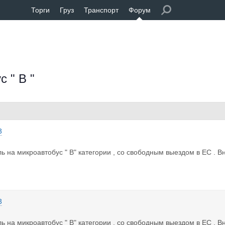
Торги
Груз
Транспорт
Форум
 " В "
3
ь на микроавтобус " B" категории , со свободным выездом в ЕС . Вн
3
ь на микроавтобус " B" категории , со свободным выездом в ЕС . Вн