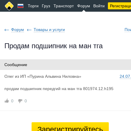
Торги
Груз
Транспорт
Форум
Войти
Регистрац
Форум
Товары и услуги
По
Продам подшипник на ман тга
Сообщение
Олег
из
ИП «Пурина Альвина Ниловна»
24.07
продам подшипник передгий на ман тга 801974.12.h195
0
0
Зарегистрируйтесь