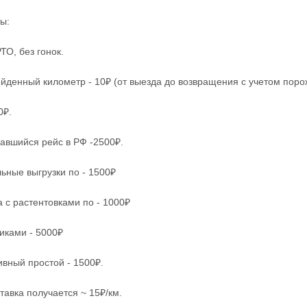
ы:
ТО, без гонок.
йденный километр - 10₽ (от выезда до возвращения с учетом поро
0₽.
авшийся рейс в РФ -2500₽.
ьные выгрузки по - 1500₽
а с растентовками по - 1000₽
никами - 5000₽
вный простой - 1500₽.
тавка получается ~ 15₽/км.