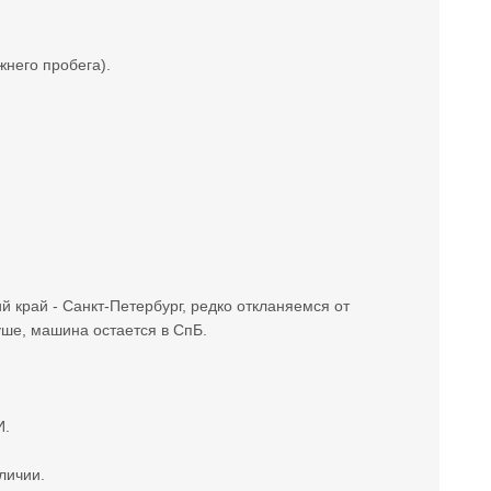
жнего пробега).
 край - Санкт-Петербург, редко откланяемся от
уше, машина остается в СпБ.
И.
личии.