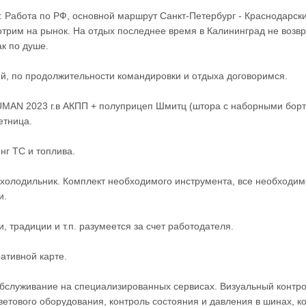
 Работа по РФ, основной маршрут Санкт-Петербург - Краснодарский
трим на рынок. На отдых последнее время в Калининград не возв
ак по душе.
ей, по продолжительности командировки и отдыха договоримся.
AN 2023 г.в АКПП + полуприцеп Шмитц (штора с наборными бортам
тница.
г ТС и топлива.
 холодильник. Комплект необходимого инструмента, все необходи
и.
, традиции и т.п. разумеется за счет работодателя.
ативной карте.
бслуживание на специализированных сервисах. Визуальный контрол
ветового оборудования, контроль состояния и давления в шинах, ко