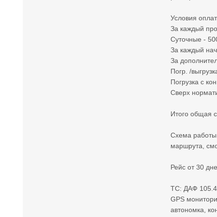
Условия оплат
За каждый про
Суточные - 50
За каждый нач
За дополнител
Погр. /выгрузк
Погрузка с ко
Сверх нормати
Итого общая с
Схема работы:
маршрута, смо
Рейс от 30 дн
ТС: ДАФ 105.4
GPS мониторин
автономка, ко