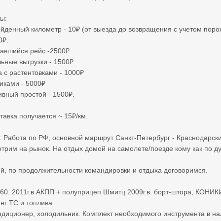
ы:
йденный километр - 10₽ (от выезда до возвращения с учетом поро
0₽.
авшийся рейс -2500₽.
ьные выгрузки - 1500₽
а с растентовками - 1000₽
никами - 5000₽
вный простой - 1500₽.
тавка получается ~ 15₽/км.
 Работа по РФ, основной маршрут Санкт-Петербург - Краснодарский
трим на рынок. На отдых домой на самолете/поезде кому как по д
ей, по продолжительности командировки и отдыха договоримся.
60. 2011г.в АКПП + полуприцеп Шмитц 2009г.в. борт-штора, КОНИК
г ТС и топлива.
ндиционер, холодильник. Комплект необходимого инструмента в на