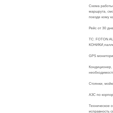
Схема работы:
маршрута, смо
поезде кому к
Рейс от 30 дн
ТС: FOTON AUM
КОНИКИ,палле
GPS мониторин
Кондиционер,
необходимост
Стоянки, мойки
АЗС по корпор
Техническое о
исправность с