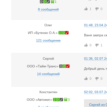
0
0
1
1
0
8 сообщений
Олег
01:48, 23.04.2
ИП «Бутенко О.А.»
1
0
Ваня завтра ск
121 сообщение
0
1
Сергей
01:36, 02.07.2
ООО «Тайм-Транс»
0
0
Добрый день.т
14 сообщений
0
0
Константин
02:02, 03.07.2
ООО «Автомиг»
2
0
3
Сергей
из