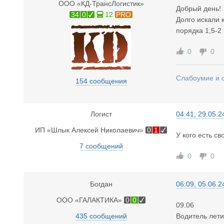
ООО «КД-ТрансЛогистик»
Добрый день!
34
0
12
PRO
Долго искали 
порядка 1,5-2
0
0
Слабоумие и о
154 сообщения
Логист
04:41, 29.05.2
ИП «Шлык Алексей Николаевич»
0
1
У кого есть с
7 сообщений
0
0
Богдан
06:09, 05.06.2
ООО «ГАЛАКТИКА»
0
0
09.06
435 сообщений
Водитель лети