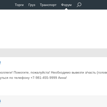
Торги
Груз
Транспорт
Форум
4
коллеги! Помогите, пожалуйста! Необходимо вывезти з/часть (голо
уться по телефону +7-981-455-9999 Анна!
4