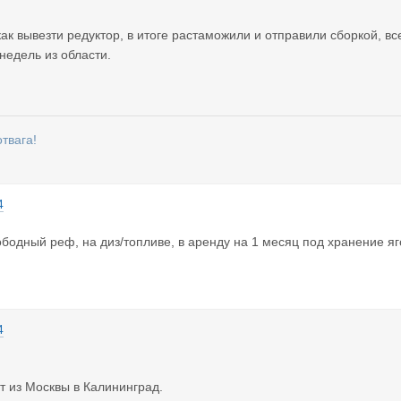
как вывезти редуктор, в итоге растаможили и отправили сборкой, в
 недель из области.
твага!
4
вободный реф, на диз/топливе, в аренду на 1 месяц под хранение яг
4
т из Москвы в Калининград.