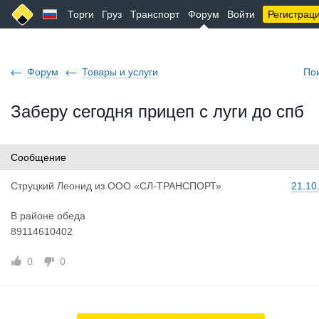
Торги
Груз
Транспорт
Форум
Войти
Регистрац
Форум
Товары и услуги
По
Заберу сегодня прицеп с луги до спб
Сообщение
Струцкий Л
еонид
из
ООО «СЛ-ТРАНСПОРТ»
21.10
В районе обеда
89114610402
0
0