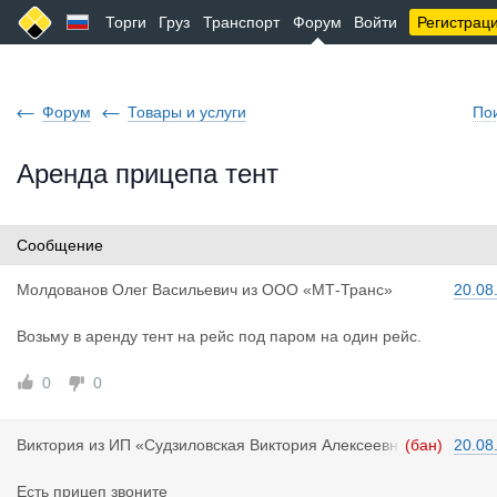
Торги
Груз
Транспорт
Форум
Войти
Регистрац
Форум
Товары и услуги
По
Аренда прицепа тент
Сообщение
Молдованов
Олег Васильевич
из
ООО «МТ-Транс»
20.08
Возьму в аренду тент на рейс под паром на один рейс.
0
0
Виктория
из
ИП «Судзиловская Виктория Алексеевн
(бан)
20.08
а»
Есть прицеп звоните