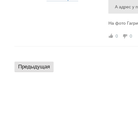
А адрес у 
На фото Гагр
0
0
Предыдущая