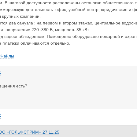
и. В шаговой доступности расположены остановки общественного 
ммерческую деятельность: офис, учебный центр, юридические и фи
ы крупных компаний.
тся два санузла : на первом и втором этажах, центральное водос
я: напряжение 220+380 В, мощность 35 кВт.
од видеонаблюдением, Помещение оборудовано пожарной и охран
 платежи оплачиваются отдельно.
Файлы
5
мещения есть?
5
ОО «ГОЛЬФСТРИМ»
27.11.25