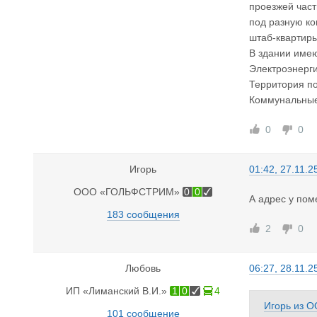
проезжей част
под разную ко
штаб-квартир
В здании имею
Электроэнерги
Территория п
Коммунальные
0
0
Игорь
01:42, 27.11.2
ООО «ГОЛЬФСТРИМ»
0
0
А адрес у по
183 сообщения
2
0
Любовь
06:27, 28.11.2
ИП «Лиманский В.И.»
1
0
4
Игорь
из
О
101 сообщение