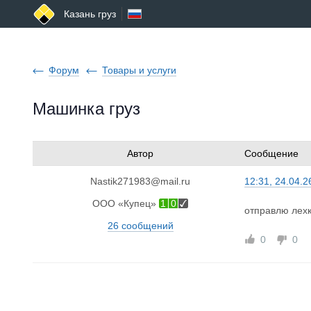
Казань груз
Форум
Товары и услуги
Машинка груз
Автор
Сообщение
Nastik271983@mail.ru
12:31, 24.04.2
ООО «Купец»
1
0
отправлю лехк
26 сообщений
0
0