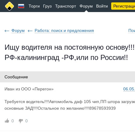
Торги
Груз
Транспорт
Форум
Войти
Регистрац
Форум
Работа: поиск и предложения
По
Ищу водителя на постоянную основу!!!
РФ-калининград -РФ,или по России!!
Сообщение
Иван
из
ООО «Перегон»
06.05
Требуется водитель!!!!Автомобиль даф 105 чип,ПП штора загруз
основные ЗАД!!!!Остальное по желанию!!!!89678593939
0
0