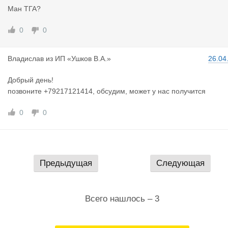
Ман ТГА?
0
0
Владислав
из
ИП «Ушков В.А.»
26.04
Добрый день!
позвоните +79217121414, обсудим, может у нас получится
0
0
Предыдущая
Следующая
Всего нашлось – 3