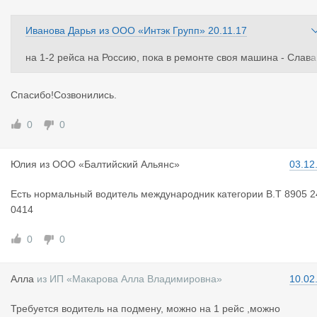
Иванова Дарья
из
ООО «Интэк Групп»
20.11.17
на 1-2 рейса на Россию, пока в ремонте своя машина - Слава
89118688877, чип есть
Спасибо!Созвонились.
0
0
Юлия
из
ООО «Балтийский Альянс»
03.12
Есть нормальный водитель международник категории В.Т 8905 2
0414
0
0
Алла
из
ИП «Макарова Алла Владимировна»
10.02
Требуется водитель на подмену, можно на 1 рейс ,можно