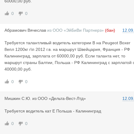
60000,00 руб.
0
0
Абрамович
Вячеслав
из
ООО «ЭйБиВи Партнерз»
(бан)
12.09
Требуется талантливый водитель категории В на Peugeot Boxer
8епл 1200кг г\п 2012 г.в. на маршрут Швейцария, Франция - РФ
Калининград, зарплата от 60000,00 руб. Если таланта нет, то
маршрут страны Балтии, Польша - РФ Калининград с зарплатой 
40000,00 руб.
0
0
Мишкин С.Ю
.
из
ООО «Дельта-Вест-Лтд»
12.09
Требуется водитель кат Е Польша - Калининград
0
0