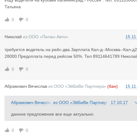
Ищу водителя на кубовик Калининград - Россия . тел. 891185000
Татьяна
0
0
Николай
из
ООО «Пилан-Авто»
15.11
требуется водитель на рейс-два.Зарплата Кал-д--Москва--Кал-д2
28000.Предоплата перед рейсом 50%. Тел 89114641789 Никола
0
0
Абрамович
Вячеслав
из
ООО «ЭйБиВи Партнерз»
(бан)
15.11
Абрамович Вячесла
из
ООО «ЭйБиВи Партнер
17.10.17
в
з»
данное предложение все еще актуально.
0
0