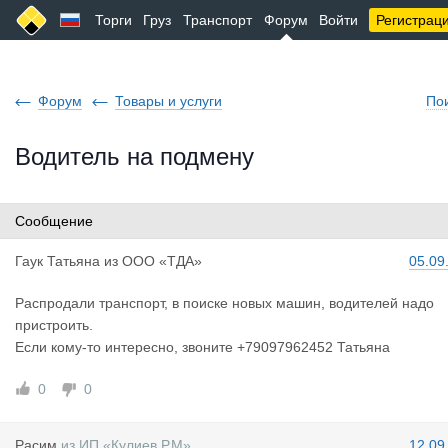
Торги
Груз
Транспорт
Форум
Войти
Регистрац
Форум
Товары и услуги
По
Водитель на подмену
Сообщение
Гаук Татья
на
из
ООО «ТДА»
05.09
Распродали транспорт, в поиске новых машин, водителей надо
пристроить.
Если кому-то интересно, звоните +79097962452 Татьяна
0
0
Расим
из
ИП «Кулиев Р.М»
12.09