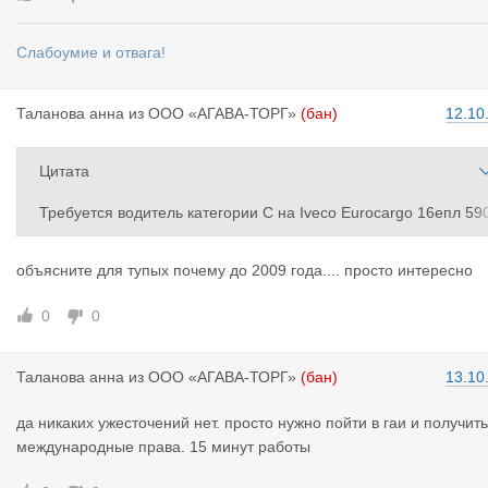
Слабоумие и отвага!
Таланова а
нна
из
ООО «АГАВА-ТОРГ»
(бан)
12.10
Цитата
Требуется водитель категории С на Iveco Eurocargo 16епл 59
0кг г\п 2014г.в., маршрут Австрия, Швейцария - РФ Калинингр
д. Только с категорией С, выданной до 2009года. Зарплата от
объясните для тупых почему до 2009 года.... просто интересно
68000,00 руб.
0
0
Таланова а
нна
из
ООО «АГАВА-ТОРГ»
(бан)
13.10
да никаких ужесточений нет. просто нужно пойти в гаи и получить
международные права. 15 минут работы