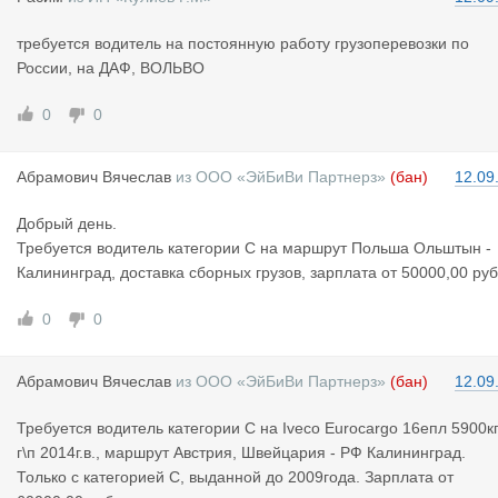
требуется водитель на постоянную работу грузоперевозки по
России, на ДАФ, ВОЛЬВО
0
0
Абрамович
Вячеслав
из
ООО «ЭйБиВи Партнерз»
(бан)
12.09
Добрый день.
Требуется водитель категории С на маршрут Польша Ольштын -
Калининград, доставка сборных грузов, зарплата от 50000,00 руб
0
0
Абрамович
Вячеслав
из
ООО «ЭйБиВи Партнерз»
(бан)
12.09
Требуется водитель категории С на Iveco Eurocargo 16епл 5900к
г\п 2014г.в., маршрут Австрия, Швейцария - РФ Калининград.
Только с категорией С, выданной до 2009года. Зарплата от