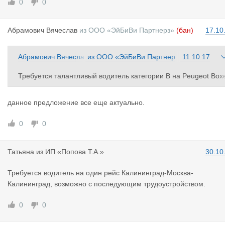
0
0
Абрамович
Вячеслав
из
ООО «ЭйБиВи Партнерз»
(бан)
17.10
Абрамович Вячесла
из
ООО «ЭйБиВи Партнер
11.10.17
в
з»
Требуется талантливый водитель категории В на Peugeot Box
r 8епл 1200кг г\п 2012 г.в. на маршрут Швейцария, Франция - 
Ф Калининград, зарплата от 60000,00 руб. Для неталантливы
данное предложение все еще актуально.
водителей подготовлены маршруты по странам Балтии и Пол
ше на РФ Калининград с зарплатой от 40000,00 руб.
0
0
Татьяна
из
ИП «Попова Т.А.»
30.10
Требуется водитель на один рейс Калининград-Москва-
Калининград, возможно с последующим трудоустройством.
0
0