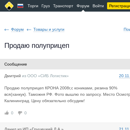
Торги
Груз
Транспорт
Форум
Войти
Регистрац
Форум
Товары и услуги
По
Продаю полуприцеп
Сообщение
Дмитрий
из
ООО «СИБ Логистик»
20.11
Продаю полуприцеп КРОНА 2008г,с кониками, резина 90%
вся(ханкук). Таможня РФ. Фото вышлю по запросу. Место Осмот
Калининград. Цену обязательно обсудим!
0
0
Данил
из
ИП «Грушецкий Д.А.»
21.11