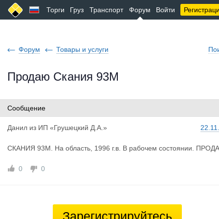
Торги
Груз
Транспорт
Форум
Войти
Регистрац
Форум
Товары и услуги
По
Продаю Скания 93М
Сообщение
Данил
из
ИП «Грушецкий Д.А.»
22.11
СКАНИЯ 93М. На область, 1996 г.в. В рабочем состоянии. ПРО
0
0
Зарегистрируйтесь