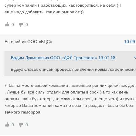
супер компаний ( работающих, как говориться, на себя ) !
еще надо добавить, как они омирают ))
0
0
Евгений
из
ООО «БЦС»
10.09
Вадим Лукьянов
из
ООО «ДФЛ Транспорт»
13.07.18
в двух словах описан процесс появления новых логистически
супер компаний ( работающих, как говориться, на себя ) !
еще надо добавить, как они омирают ))
Я бы на месте вашей компании ,поменьше реплик циничных дел
. Лучше бы все силы отдали для оплаты в срок ( а то как день
оплаты , ваш бухгалтер , то с животом слег ,то еще чего) и грузы 
которые Ваша компания сама не возит, а раздает , были бы без
вечного геморроя.
0
0